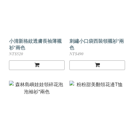
小清新格紋透膚長袖薄襯
刺繡小口袋西裝領襯衫*兩
衫*兩色
色
NT$520
NT$490