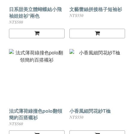
日系甜美立體蝴蝶結小飛
文藝蕾絲拼接格子短袖衫
袖娃娃衫*兩色
NT$550
NT$580
法式薄荷綠撞色polo翻領
小香風細閃花紗T桖
簡約百搭襯衫
NT$550
NT$560