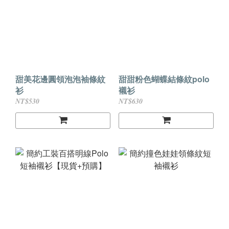
甜美花邊圓領泡泡袖條紋
甜甜粉色蝴蝶結條紋polo
衫
襯衫
NT$530
NT$630