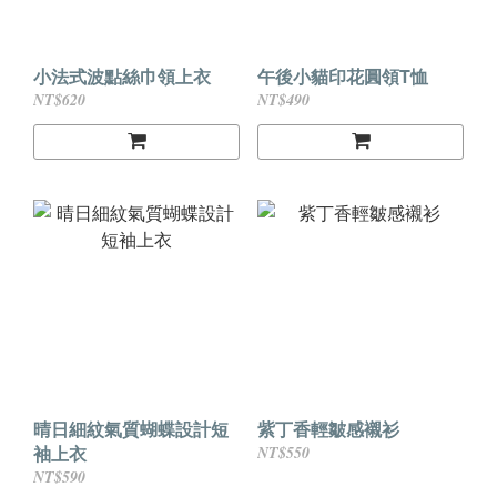
小法式波點絲巾領上衣
午後小貓印花圓領T恤
NT$620
NT$490
晴日細紋氣質蝴蝶設計短
紫丁香輕皺感襯衫
袖上衣
NT$550
NT$590