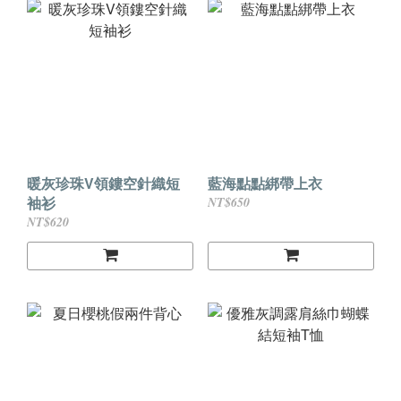
暖灰珍珠V領鏤空針織短
藍海點點綁帶上衣
袖衫
NT$650
NT$620