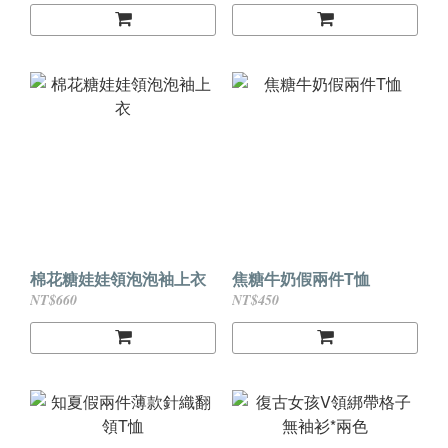
棉花糖娃娃領泡泡袖上衣
焦糖牛奶假兩件T恤
NT$660
NT$450