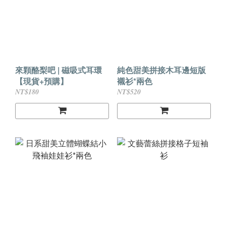
來顆酪梨吧 | 磁吸式耳環
純色甜美拼接木耳邊短版
【現貨+預購】
襯衫*兩色
NT$180
NT$520