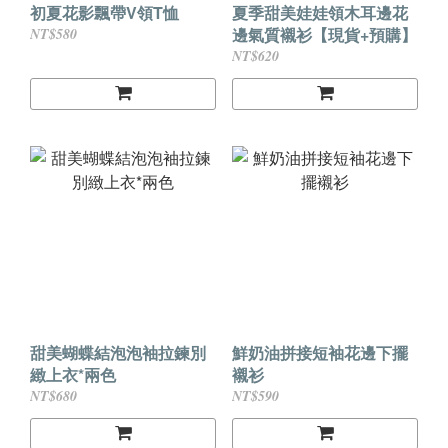
初夏花影飄帶V領T恤
夏季甜美娃娃領木耳邊花
邊氣質襯衫【現貨+預購】
NT$580
NT$620
甜美蝴蝶結泡泡袖拉鍊別
鮮奶油拼接短袖花邊下擺
緻上衣*兩色
襯衫
NT$680
NT$590