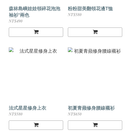
森林島嶼娃娃領碎花泡泡
粉粉甜美翻領花邊T恤
袖衫*兩色
NT$580
NT$490
法式星星修身上衣
初夏青蘋修身腰線襯衫
NT$580
NT$650