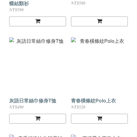
蝶結顫衫
NT$580
NT$590
灰語日常絲巾修身T恤
青春橫條紋Polo上衣
NT$490
NT$520