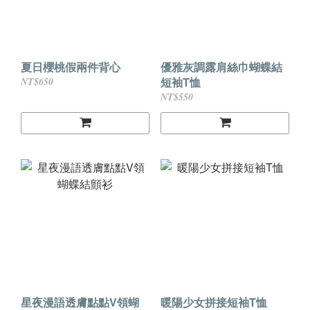
夏日櫻桃假兩件背心
優雅灰調露肩絲巾蝴蝶結
短袖T恤
NT$650
NT$550
星夜漫語透膚點點V領蝴
暖陽少女拼接短袖T恤