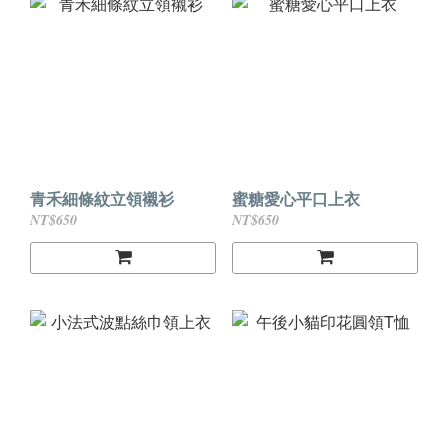
青禾細條紋立領襯衫
蜜糖愛心平口上衣
NT$650
NT$650