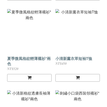
夏季微風格紋輕薄襯衫*兩
小清新薰衣草短袖T恤
色
NT$450
NT$520