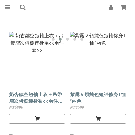
奶杏鏤空短袖上衣＋吊帶
紫霧Ｖ領純色短袖修身T恤
層次蛋糕連身裙<<兩件套
*兩色
>>
NT$890
NT$590