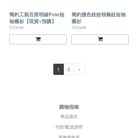
簡約工裝百搭明線Polo短
簡約撞色娃娃領條紋短袖
袖襯衫【現貨+預購】
襯衫
NT$590
NT$490
1
2
»
購物指南
商品資訊
付款/配送說明
退換貨政策