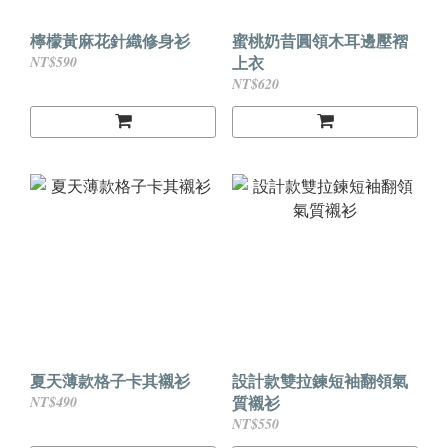
檸檬黃麻花針織修身衫
蜜桃奶昔圓領木耳邊壓褶
上衣
NT$590
NT$620
夏天薄款格子卡其襯衫
設計款雙拉鍊短袖翻領氣
質襯衫
NT$490
NT$550