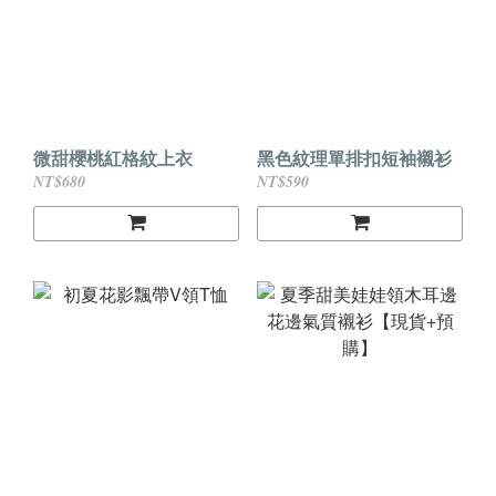
微甜櫻桃紅格紋上衣
黑色紋理單排扣短袖襯衫
NT$680
NT$590