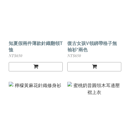
知夏假兩件薄款針織翻領T
復古女孩V領綁帶格子無
恤
袖衫*兩色
NT$650
NT$650