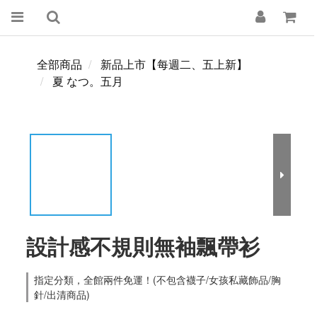
全部商品
新品上市【每週二、五上新】
夏 なつ。五月
設計感不規則無袖飄帶衫
指定分類，全館兩件免運！(不包含襪子/女孩私藏飾品/胸
針/出清商品)