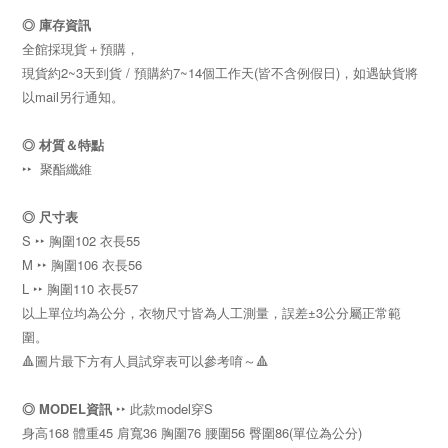
◎ 庫存資訊
全館採現貨＋預購，
現貨約2~3天到貨 / 預購約7~14個工作天(皆不含例假日)，如遇缺貨將
以mail另行通知。
◎
材質＆特點
‣‣ 聚酯纖維
◎ 尺寸表
S ‣‣ 胸圍102
衣長55
M ‣‣ 胸圍106
衣長56
L ‣‣ 胸圍110
衣長57
以上單位均為公分，衣物尺寸皆為人工測量，誤差±3公分屬正常範
圍。
🔺圖片最下方有人員試穿表可以參考唷～🔺
◎
MODEL資訊
‣‣ 此款model穿S
身高168 體重45 肩寬36 胸圍76 腰圍56 臀圍86
(單位為公分)