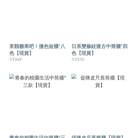
來顆糖果吧！撞色短襪*八
日系雙條紋復古中筒襪*四
色【現貨】
色【現貨】
NT$49
NT$70
青春的校園生活中筒襪*三
促咪皮尺長筒襪【現貨】