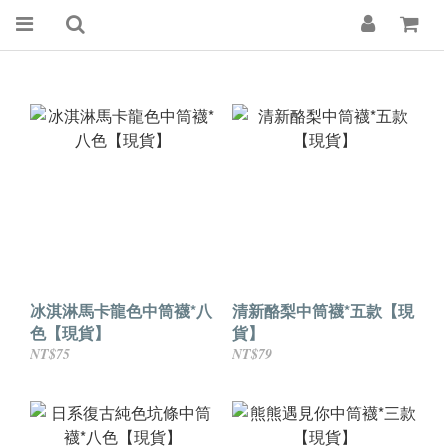
冰淇淋馬卡龍色中筒襪*八
清新酪梨中筒襪*五款【現
色【現貨】
貨】
NT$75
NT$79