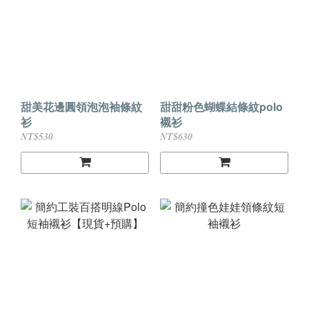
甜美花邊圓領泡泡袖條紋
甜甜粉色蝴蝶結條紋polo
衫
襯衫
NT$530
NT$630