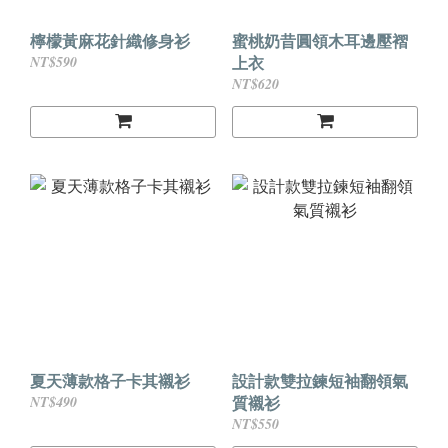
檸檬黃麻花針織修身衫
蜜桃奶昔圓領木耳邊壓褶
上衣
NT$590
NT$620
夏天薄款格子卡其襯衫
設計款雙拉鍊短袖翻領氣
質襯衫
NT$490
NT$550