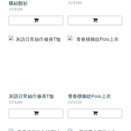
蝶結顫衫
NT$580
NT$590
灰語日常絲巾修身T恤
青春橫條紋Polo上衣
NT$490
NT$520