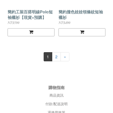
簡約工裝百搭明線Polo短
簡約撞色娃娃領條紋短袖
袖襯衫【現貨+預購】
襯衫
NT$590
NT$490
1
2
»
購物指南
商品資訊
付款/配送說明
退換貨政策