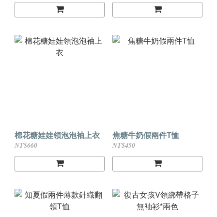
棉花糖娃娃領泡泡袖上衣
焦糖牛奶假兩件T恤
NT$660
NT$450