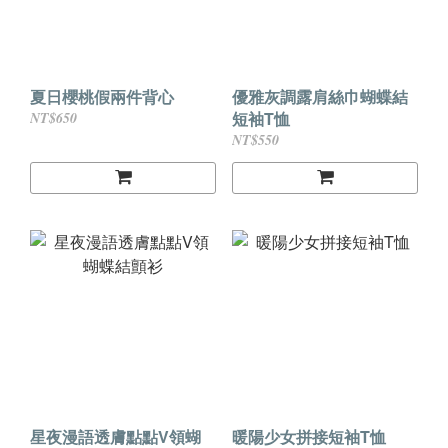
夏日櫻桃假兩件背心
優雅灰調露肩絲巾蝴蝶結
短袖T恤
NT$650
NT$550
星夜漫語透膚點點V領蝴
暖陽少女拼接短袖T恤