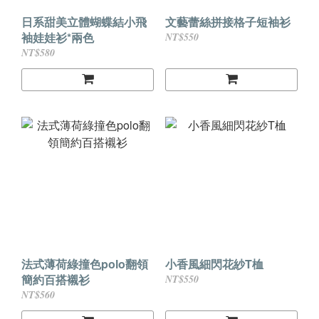
日系甜美立體蝴蝶結小飛
文藝蕾絲拼接格子短袖衫
袖娃娃衫*兩色
NT$550
NT$580
法式薄荷綠撞色polo翻領
小香風細閃花紗T桖
簡約百搭襯衫
NT$550
NT$560