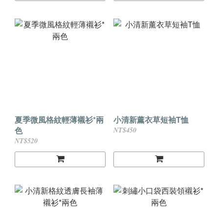
夏季微風格紋輕薄襯衫*兩
小清新薰衣草短袖T恤
色
NT$450
NT$520