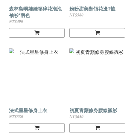
森林島嶼娃娃領碎花泡泡
粉粉甜美翻領花邊T恤
袖衫*兩色
NT$580
NT$490
法式星星修身上衣
初夏青蘋修身腰線襯衫
NT$580
NT$650