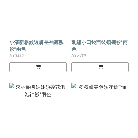
小清新格紋透膚長袖薄襯
刺繡小口袋西裝領襯衫*兩
衫*兩色
色
NT$520
NT$490