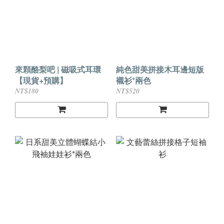
來顆酪梨吧 | 磁吸式耳環
純色甜美拼接木耳邊短版
【現貨+預購】
襯衫*兩色
NT$180
NT$520