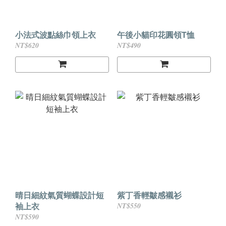
小法式波點絲巾領上衣
午後小貓印花圓領T恤
NT$620
NT$490
晴日細紋氣質蝴蝶設計短
紫丁香輕皺感襯衫
袖上衣
NT$550
NT$590