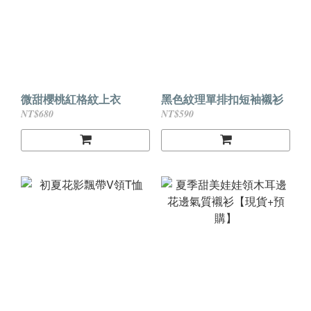
微甜櫻桃紅格紋上衣
黑色紋理單排扣短袖襯衫
NT$680
NT$590