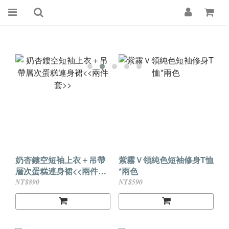
奶杏鏤空短袖上衣＋吊帶
紫霧Ｖ領純色短袖修身T恤
層次蛋糕連身裙<<兩件套
*兩色
>>
NT$890
NT$590