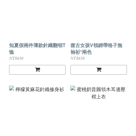
知夏假兩件薄款針織翻領T
復古女孩V領綁帶格子無
恤
袖衫*兩色
NT$650
NT$650