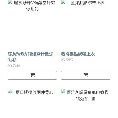
暖灰珍珠V領鏤空針織短
藍海點點綁帶上衣
袖衫
NT$650
NT$620