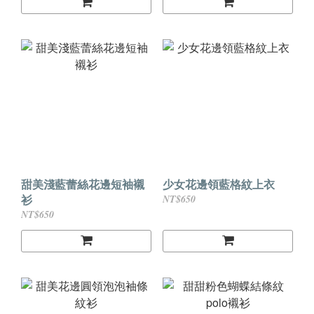
甜美淺藍蕾絲花邊短袖襯
少女花邊領藍格紋上衣
衫
NT$650
NT$650