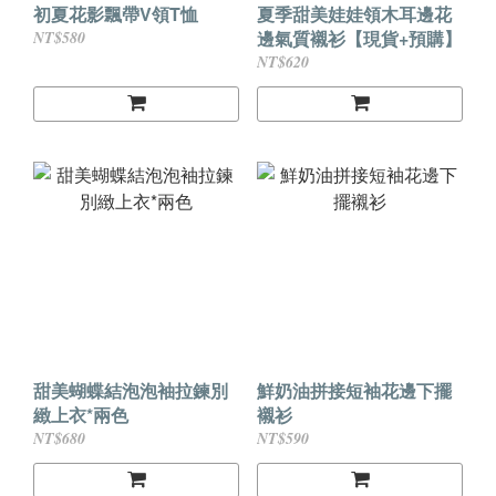
初夏花影飄帶V領T恤
夏季甜美娃娃領木耳邊花
邊氣質襯衫【現貨+預購】
NT$580
NT$620
甜美蝴蝶結泡泡袖拉鍊別
鮮奶油拼接短袖花邊下擺
緻上衣*兩色
襯衫
NT$680
NT$590