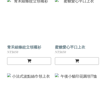
青禾細條紋立領襯衫
蜜糖愛心平口上衣
NT$650
NT$650