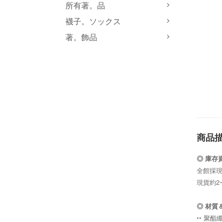
所有著。品
襪子。ソックス
著。飾品
商品
◎ 庫存
全館採
現貨約2
◎
材質
‣‣ 聚酯