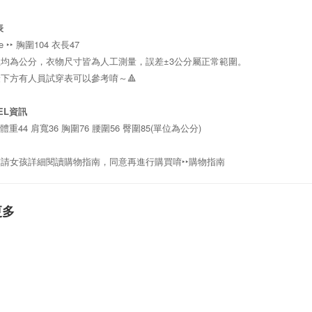
表
ze ‣‣ 胸圍104
衣長47
均為公分，衣物尺寸皆為人工測量，誤差±3公分屬正常範圍。
最下方有人員試穿表可以參考唷～🔺
EL資訊
 體重44 肩寬36 胸圍76 腰圍56 臀圍85
(單位為公分)
前請女孩詳細閱讀購物指南，同意再進行購買唷
‣‣
購物指南
更多