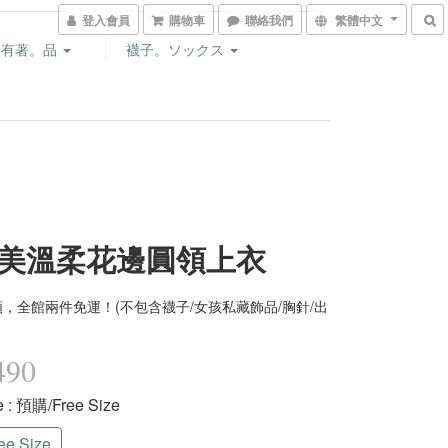
登入會員
購物車
聯絡我們
繁體中文
所有著。品
襪子。ソックス
美溫柔花邊圓領上衣
，全館兩件免運！(不包含襪子/女孩私藏飾品/胸針/出
490
e
: 預購/Free Size
e Size