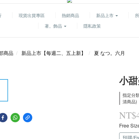
折
現貨出貨專區
熱銷商品
新品上市
著。飾品
隱私政策
部商品
新品上市【每週二、五上新】
夏 なつ。六月
小甜
指定分類
清商品)
NT$
Free Siz
預購/Fre