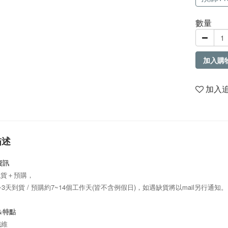
數量
加入購
加入
描述
資訊
現貨＋預購，
~3天到貨 / 預購約7~14個工作天(皆不含例假日)，如遇缺貨將以mail另行通知。
＆特點
纖維