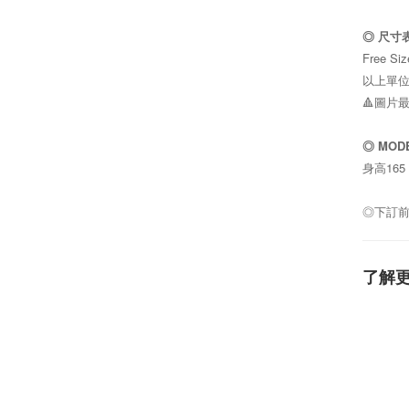
◎ 尺寸
Free Si
以上單位
🔺圖片
◎
MOD
身高165
◎下訂
了解