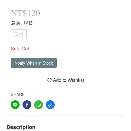
NT$120
選購
: 現貨
現貨
Sold Out
Notify When in Stock
Add to Wishlist
SHARE
Description