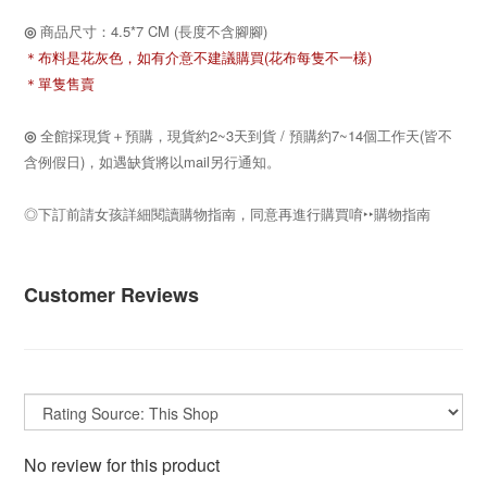
◎
商品尺寸：4.5*7 CM (長度不含腳腳)
＊布料是花灰色，如有介意不建議購買(花布每隻不一樣)
＊單隻售賣
◎
全館採現貨＋預購，現貨約2~3天到貨 / 預購約7~14個工作天(皆不
含例假日)，如遇缺貨將以mail另行通知。
◎下訂前請女孩詳細閱讀購物指南，同意再進行購買唷
‣‣
購物指南
Customer Reviews
No review for this product