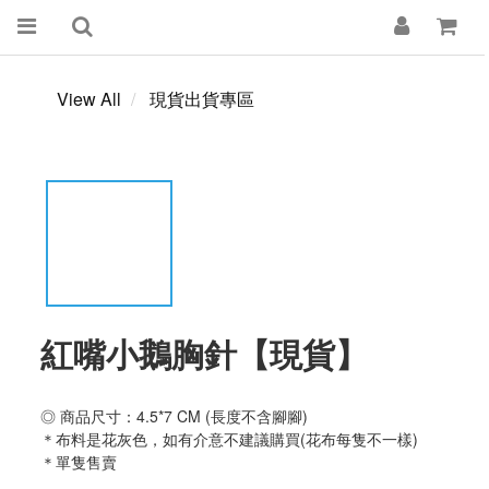
View All
現貨出貨專區
紅嘴小鵝胸針【現貨】
◎ 商品尺寸：4.5*7 CM (長度不含腳腳)
＊布料是花灰色，如有介意不建議購買(花布每隻不一樣)
＊單隻售賣