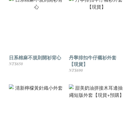
日系棉麻不規則開衫背心
丹寧排扣牛仔襯衫外套
【現貨】
NT$650
NT$690