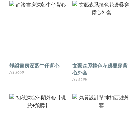
靜謐書房深藍牛仔背心
文藝森系撞色花邊疊穿背
心外套
NT$650
NT$590