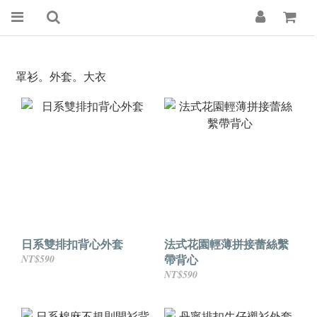
罩衫。外套。大衣
日系雙排扣背心外套
法式花園輕薄拼接蕾絲繫
帶背心
NT$590
NT$590