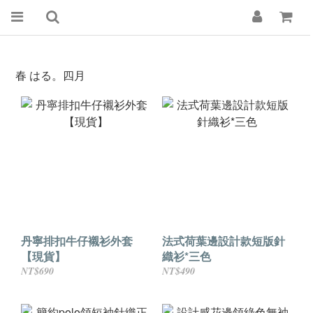
春 はる。四月
丹寧排扣牛仔襯衫外套
法式荷葉邊設計款短版針
【現貨】
織衫*三色
NT$690
NT$490