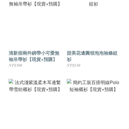
清新假兩件綁帶小可愛無
甜美花邊圓領泡泡袖條紋
袖吊帶衫【現貨+預購】
衫
NT$390
NT$530