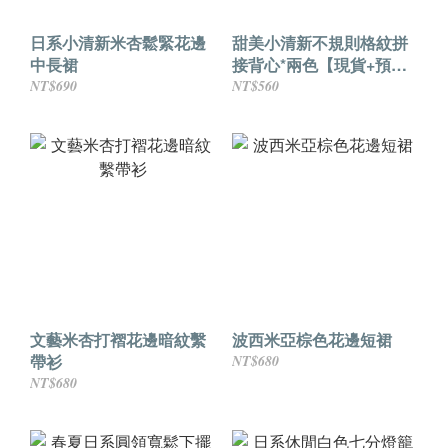
日系小清新米杏鬆緊花邊
甜美小清新不規則格紋拼
中長裙
接背心*兩色【現貨+預
購】
NT$690
NT$560
文藝米杏打褶花邊暗紋繫
波西米亞棕色花邊短裙
帶衫
NT$680
NT$680