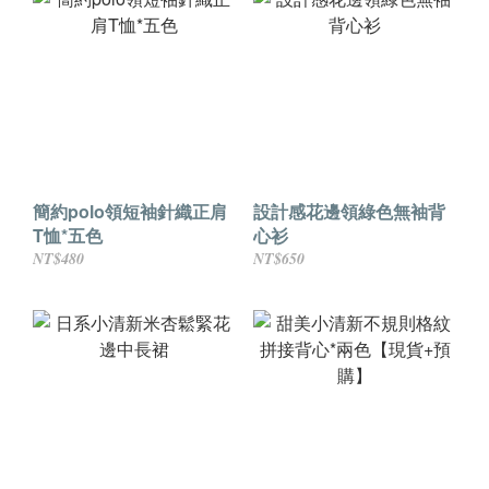
簡約polo領短袖針織正肩
設計感花邊領綠色無袖背
T恤*五色
心衫
NT$480
NT$650