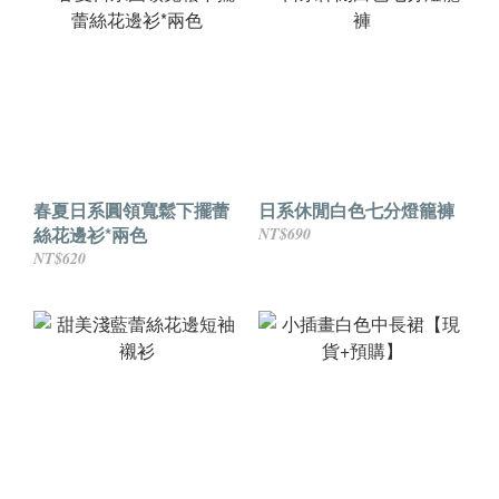
春夏日系圓領寬鬆下擺蕾
日系休閒白色七分燈籠褲
絲花邊衫*兩色
NT$690
NT$620