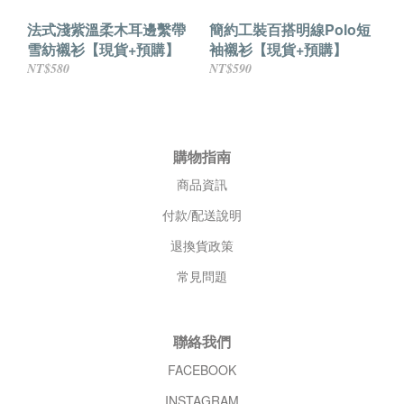
法式淺紫溫柔木耳邊繫帶
簡約工裝百搭明線Polo短
雪紡襯衫【現貨+預購】
袖襯衫【現貨+預購】
NT$580
NT$590
購物指南
商品資訊
付款/配送說明
退換貨政策
常見問題
聯絡我們
FACEBOOK
INSTAGRAM