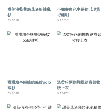
甜美淺藍蕾絲花邊短袖襯
小插畫白色中長裙【現貨
衫
+預購】
NT$650
NT$750
甜甜粉色蝴蝶結條紋polo
溫柔粉兩側蝴蝶結寬領收
襯衫
腰上衣
NT$630
NT$490