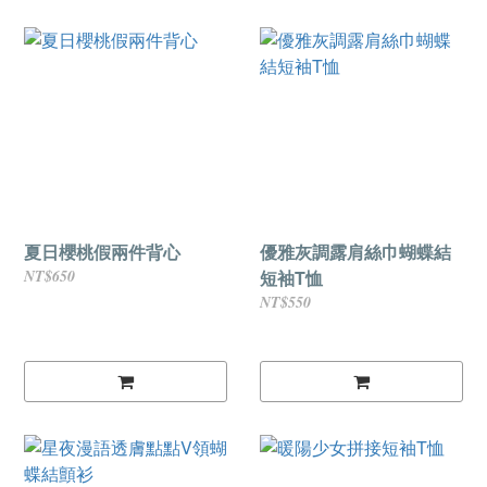
夏日櫻桃假兩件背心
優雅灰調露肩絲巾蝴蝶結
NT$650
短袖T恤
NT$550