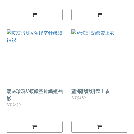
暖灰珍珠V領鏤空針織短袖
藍海點點綁帶上衣
衫
NT$650
NT$620