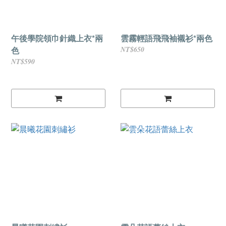
午後學院領巾針織上衣*兩
雲霧輕語飛飛袖襯衫*兩色
色
NT$650
NT$590