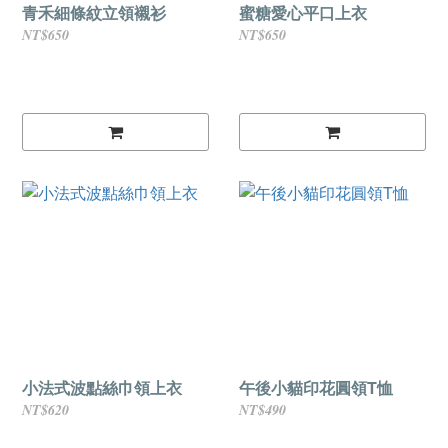
青禾細條紋立領襯衫
蜜糖愛心平口上衣
NT$650
NT$650
小法式波點絲巾領上衣
午後小貓印花圓領T恤
NT$620
NT$490