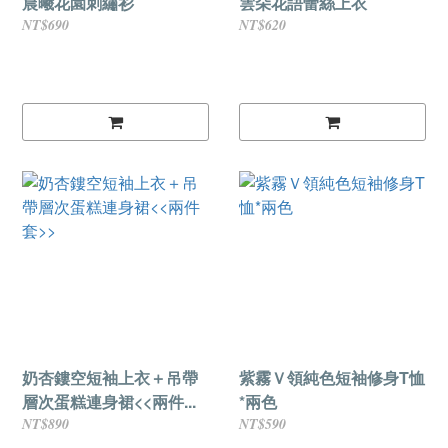
晨曦花園刺繡衫
雲朵花語蕾絲上衣
NT$690
NT$620
奶杏鏤空短袖上衣＋吊帶
紫霧Ｖ領純色短袖修身T恤
層次蛋糕連身裙<<兩件...
*兩色
NT$890
NT$590