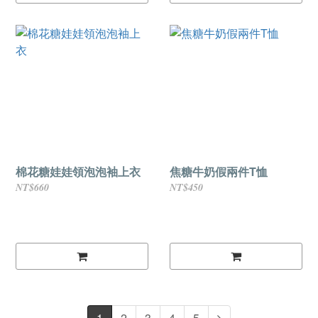
棉花糖娃娃領泡泡袖上衣
焦糖牛奶假兩件T恤
NT$660
NT$450
1
2
3
4
5