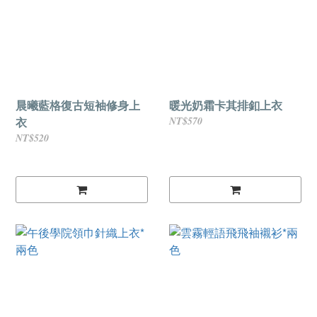
晨曦藍格復古短袖修身上
暖光奶霜卡其排釦上衣
衣
NT$570
NT$520