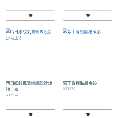
晴日細紋氣質蝴蝶設計短
紫丁香輕皺感襯衫
袖上衣
NT$550
NT$590