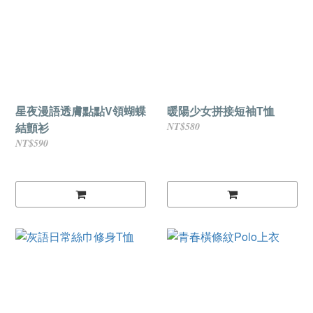
星夜漫語透膚點點V領蝴蝶
暖陽少女拼接短袖T恤
結顫衫
NT$580
NT$590