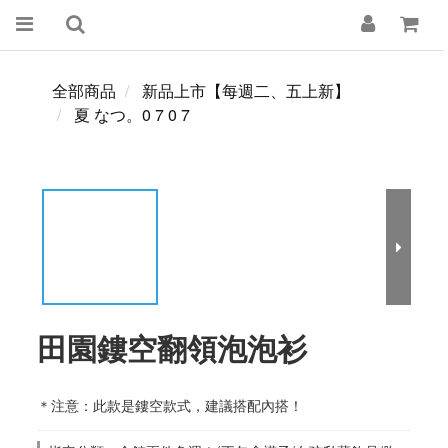
全部商品
新品上市【每週二、五上新】
夏 なつ。0 7 0 7
田園鏤空翻領泡泡衫
＊注意：此款是鏤空款式，建議搭配內搭！