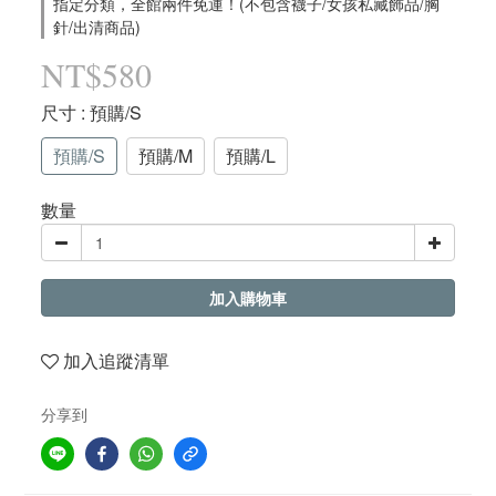
指定分類，全館兩件免運！(不包含襪子/女孩私藏飾品/胸
針/出清商品)
NT$580
尺寸
: 預購/S
預購/S
預購/M
預購/L
數量
加入購物車
加入追蹤清單
分享到