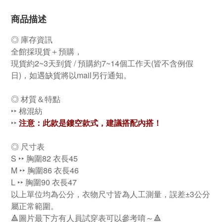
商品描述
◎ 庫存資訊
全館採現貨＋預購，
現貨約2~3天到貨 / 預購約7~14個工作天(皆不含例假
日)，如遇缺貨將以mail另行通知。
◎ 材質＆特點
‣‣ 棉混紡
‣‣
注意：此款是鏤空款式，建議搭配內搭！
◎ 尺寸表
S ‣‣ 胸圍82 衣長45
M ‣‣ 胸圍86 衣長46
L ‣‣ 胸圍90 衣長47
以上單位均為公分，衣物尺寸皆為人工測量，誤差±3公分
屬正常範圍。
🔺圖片最下方有人員試穿表可以參考唷～🔺