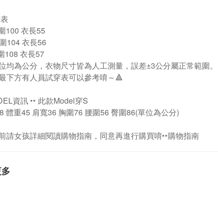
寸表
胸圍100 衣長55
胸圍104 衣長56
胸圍108 衣長57
位均為公分，衣物尺寸皆為人工測量，誤差±3公分屬正常範圍。
片最下方有人員試穿表可以參考唷～🔺
DEL資訊 ‣‣ 此款Model穿S
8 體重45 肩寬36 胸圍76 腰圍56 臀圍86(單位為公分)
前請女孩詳細閱讀購物指南，同意再進行購買唷‣‣購物指南
更多