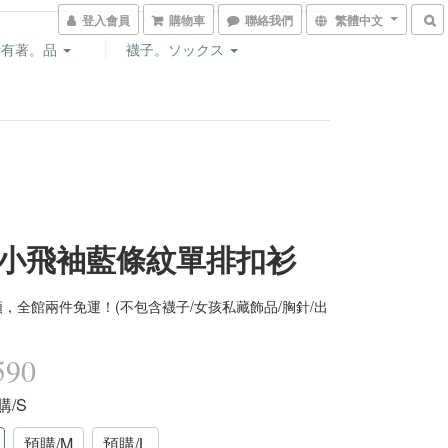
登入會員
購物車
聯絡我們
繁體中文
所有著。品
襪子。ソックス
小飛袖藍條紋單排扣衫
，全館兩件免運！(不包含襪子/女孩私藏飾品/胸針/出
590
購/S
預購/M
預購/L