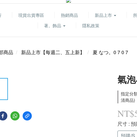
折
現貨出貨專區
熱銷商品
新品上市
著。飾品
隱私政策
部商品
新品上市【每週二、五上新】
夏 なつ。0 7 0 7
氣泡
指定分類
清商品)
NT$
尺寸
: 預
預購/S