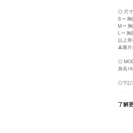
◎ 尺
S ‣‣ 
M ‣‣ 
L ‣‣ 
以上單
🔺圖
◎ MO
身高16
◎下訂
了解