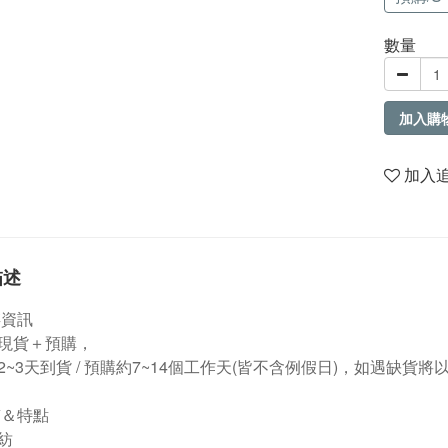
數量
加入購
加入
描述
存資訊
現貨＋預購，
2~3天到貨 / 預購約7~14個工作天(皆不含例假日)，如遇缺貨將以
質＆特點
混紡