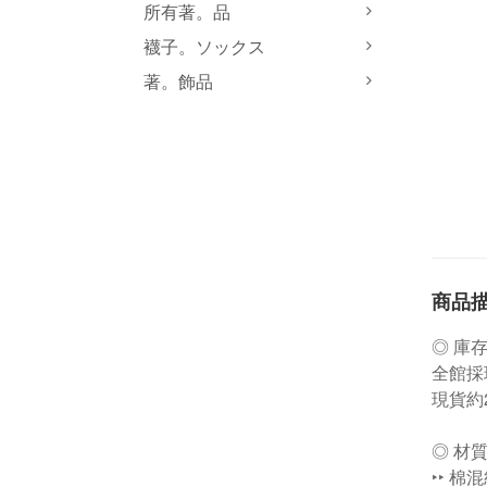
所有著。品
襪子。ソックス
著。飾品
商品
◎ 庫
全館採
現貨約
◎ 材
‣‣ 棉