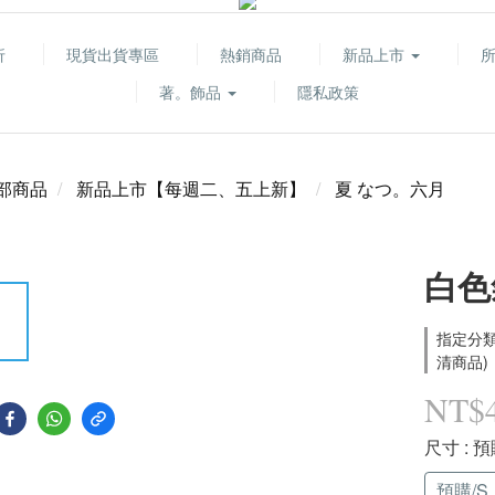
折
現貨出貨專區
熱銷商品
新品上市
著。飾品
隱私政策
部商品
新品上市【每週二、五上新】
夏 なつ。六月
白色
指定分類
清商品)
NT$
尺寸
: 預
預購/S