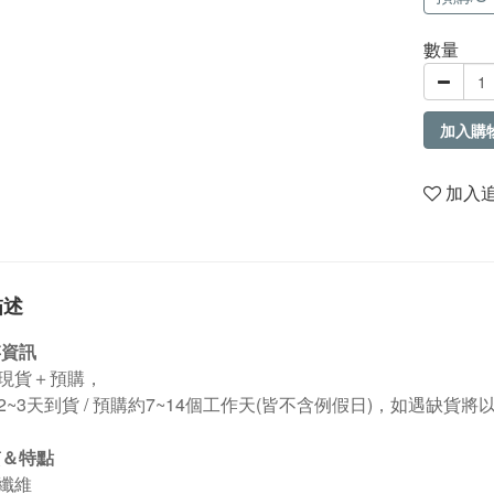
數量
加入購
加入
描述
存資訊
現貨＋預購，
2~3天到貨 / 預購約7~14個工作天(皆不含例假日)，如遇缺貨將以
質＆特點
酯纖維