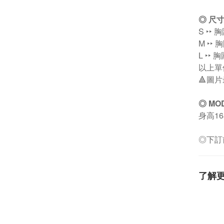
◎ 尺
S ‣‣ 
M ‣‣ 
L ‣‣ 
以上單
🔺圖
◎
MO
身高16
◎下訂
了解