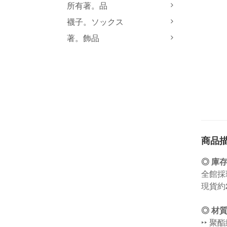
所有著。品
襪子。ソックス
著。飾品
商品
◎ 庫
全館採
現貨約
◎
材
‣‣ 聚