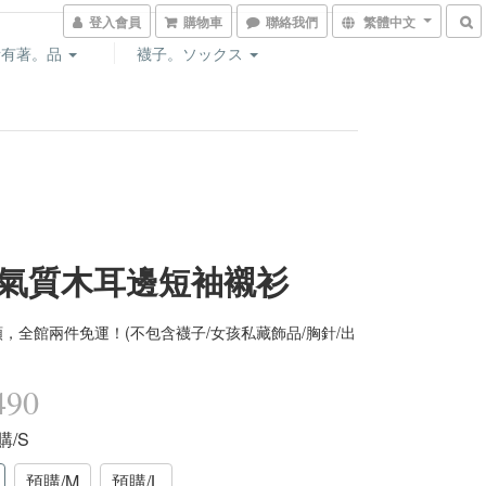
登入會員
購物車
聯絡我們
繁體中文
所有著。品
襪子。ソックス
氣質木耳邊短袖襯衫
，全館兩件免運！(不包含襪子/女孩私藏飾品/胸針/出
490
購/S
預購/M
預購/L