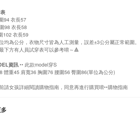
寸表
胸圍94
衣長57
胸圍98
衣長58
胸圍102
衣長59
位均為公分，衣物尺寸皆為人工測量，誤差±3公分屬正常範圍。
片最下方有人員試穿表可以參考唷～🔺
DEL資訊
‣‣ 此款model穿S
8 體重45 肩寬36 胸圍76 腰圍56 臀圍86
(單位為公分)
前請女孩詳細閱讀購物指南，同意再進行購買唷
‣‣
購物指南
更多