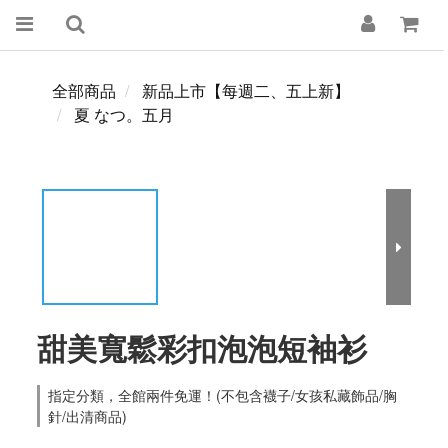
全部商品
新品上市【每週二、五上新】
夏 なつ。五月
甜美寬鬆彩扣泡泡短袖衫
指定分類，全館兩件免運！(不包含襪子/女孩私藏飾品/胸
針/出清商品)