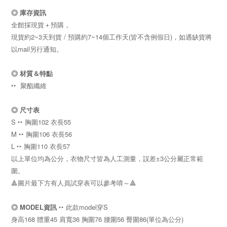
◎ 庫存資訊
全館採現貨＋預購，
現貨約2~3天到貨 / 預購約7~14個工作天(皆不含例假日)，如遇缺貨將
以mail另行通知。
◎
材質＆特點
‣‣ 聚酯纖維
◎ 尺寸表
S ‣‣ 胸圍102
衣長55
M ‣‣ 胸圍106
衣長56
L ‣‣ 胸圍110
衣長57
以上單位均為公分，衣物尺寸皆為人工測量，誤差±3公分屬正常範
圍。
🔺圖片最下方有人員試穿表可以參考唷～🔺
◎
MODEL資訊
‣‣ 此款model穿S
身高168 體重45 肩寬36 胸圍76 腰圍56 臀圍86
(單位為公分)