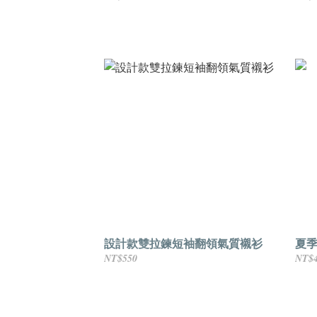
設計款雙拉鍊短袖翻領氣質襯衫
夏季
NT$550
NT$