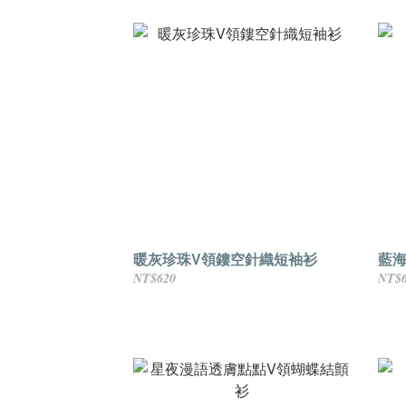
暖灰珍珠V領鏤空針織短袖衫
藍
NT$620
NT$