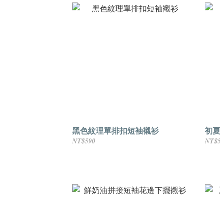
黑色紋理單排扣短袖襯衫
初夏
NT$590
NT$