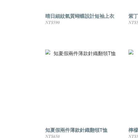
晴日細紋氣質蝴蝶設計短袖上衣
紫
NT$590
NT$
知夏假兩件薄款針織翻領T恤
檸
NT$650
NT$