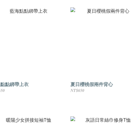
海點點綁帶上衣
夏日櫻桃假兩件背心
650
NT$650