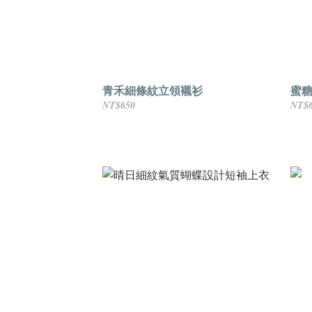
青禾細條紋立領襯衫
蜜
NT$650
NT$