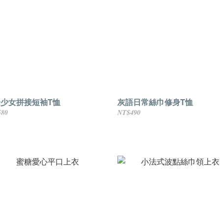
少女拼接短袖T恤
灰語日常絲巾修身T恤
580
NT$490