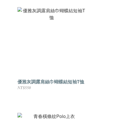
優雅灰調露肩絲巾蝴蝶結短袖T恤
NT$550