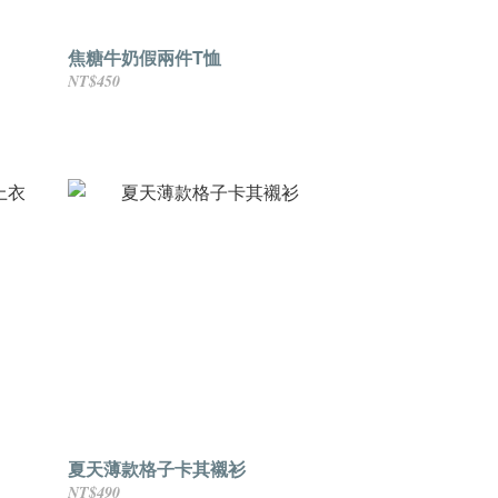
焦糖牛奶假兩件T恤
NT$450
夏天薄款格子卡其襯衫
NT$490