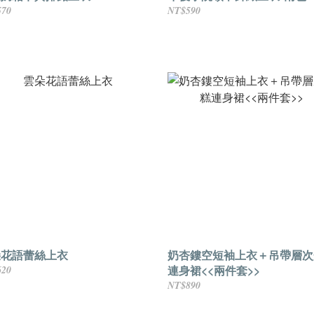
570
NT$590
朵花語蕾絲上衣
奶杏鏤空短袖上衣＋吊帶層次
連身裙<<兩件套>>
620
NT$890