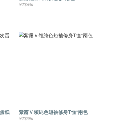
NT$650
蛋糕
紫霧Ｖ領純色短袖修身T恤*兩色
NT$590