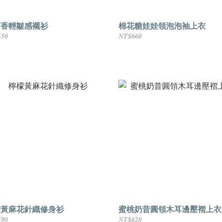
丁香輕皺感襯衫
棉花糖娃娃領泡泡袖上衣
550
NT$660
檬黃麻花針織修身衫
蜜桃奶昔圓領木耳邊壓褶上衣
590
NT$620