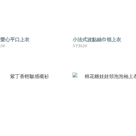
糖愛心平口上衣
小法式波點絲巾領上衣
650
NT$620