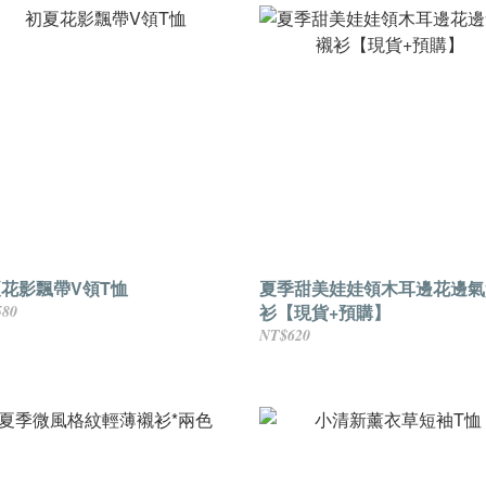
花影飄帶V領T恤
夏季甜美娃娃領木耳邊花邊氣
衫【現貨+預購】
580
NT$620