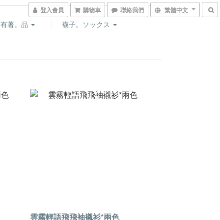
登入會員
購物車
聯絡我們
繁體中文
所有著。品
襪子。ソックス
雲霧輕語飛飛袖襯衫*兩色