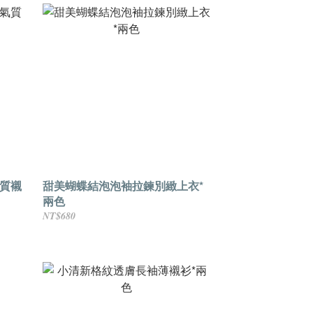
質襯
甜美蝴蝶結泡泡袖拉鍊別緻上衣*
兩色
NT$680