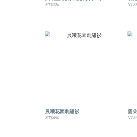
NT$520
NT$
晨曦花園刺繡衫
雲
NT$690
NT$