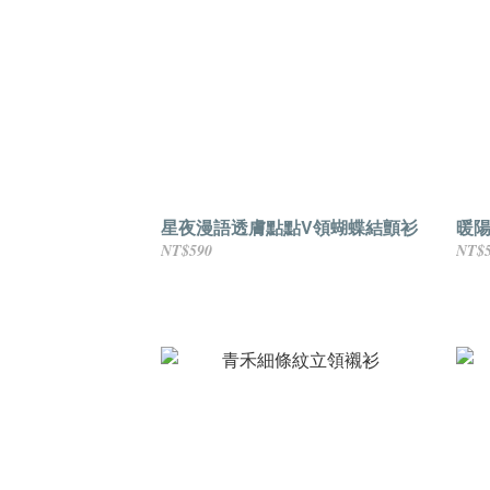
星夜漫語透膚點點V領蝴蝶結顫衫
暖陽
NT$590
NT$