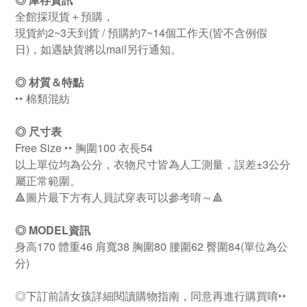
全館採現貨＋預購，
現貨約2~3天到貨 / 預購約7~14個工作天(皆不含例假
日)，如遇缺貨將以mail另行通知。
◎
材質＆特點
‣‣ 棉類混紡
◎ 尺寸表
Free Size ‣‣ 胸圍100 衣
長54
以上單位均為公分，衣物尺寸皆為人工測量，誤差±3公分
屬正常範圍。
🔺圖片最下方有人員試穿表可以參考唷～🔺
◎
MODEL資訊
身高170 體重46 肩寬38 胸圍80 腰圍62 臀圍84
(單位為公
分)
◎下訂前請女孩詳細閱讀購物指南，同意再進行購買唷
‣‣