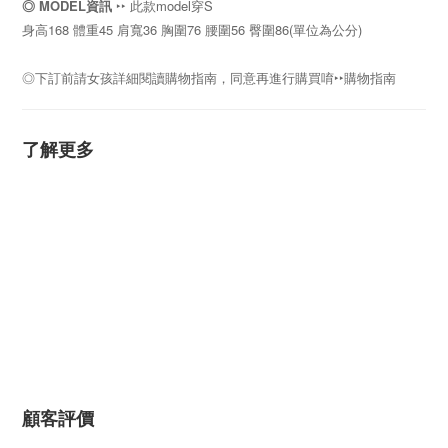
◎
MODEL資訊
‣‣ 此款model穿S
身高168 體重45 肩寬36 胸圍76 腰圍56 臀圍86
(單位為公分)
◎下訂前請女孩詳細閱讀購物指南，同意再進行購買唷
‣‣
購物指南
了解更多
顧客評價