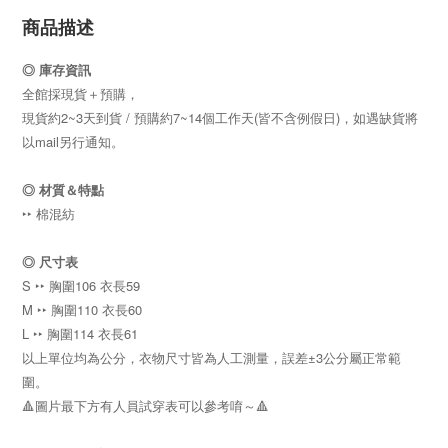
商品描述
◎ 庫存資訊
全館採現貨＋預購，
現貨約2~3天到貨 / 預購約7~14個工作天(皆不含例假日)，如遇缺貨將
以mail另行通知。
◎
材質＆特點
‣‣ 棉混紡
◎ 尺寸表
S ‣‣ 胸圍106
衣長59
M ‣‣ 胸圍110
衣長60
L ‣‣ 胸圍114
衣長61
以上單位均為公分，衣物尺寸皆為人工測量，誤差±3公分屬正常範
圍。
🔺圖片最下方有人員試穿表可以參考唷～🔺